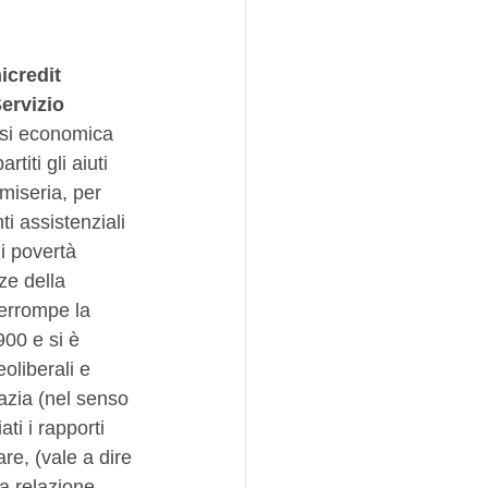
icredit
ervizio 
risi economica 
titi gli aiuti 
miseria, per 
ti assistenziali 
i povertà 
ze della 
terrompe la 
900 e si è 
oliberali e 
razia (nel senso 
ti i rapporti 
re, (vale a dire 
a relazione  