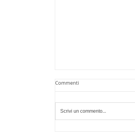
UN NUOVO E GRAN BEL
Commenti
LIBRO DI CLAUDIO
GRISANCICH
Claudio Grisancich LES
ITALIENNES Commento pittorico
Scrivi un commento...
Patrizia Bigarella Mercoledì 24
ottobre ore 18.00 alla Libreria
Lovat, in viale xx...