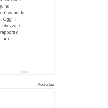
quindi 
erò va per la 
 Oggi  il 
ricchezza e 
apporti di 
tura. 
Mostra tutti