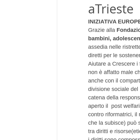
aTrieste
INIZIATIVA EUROPEA:
Grazie alla 
Fondazi
bambini, adolescent
assedia nelle ristrett
diretti per le sosten
Aiutare a Crescere i f
non è affatto male ch
anche con il comparto
divisione sociale del
catena della responsa
aperto il  post welfa
contro riformatrici, i
che la subisce) può sv
tra diritti e risorse
i diritti sono compos