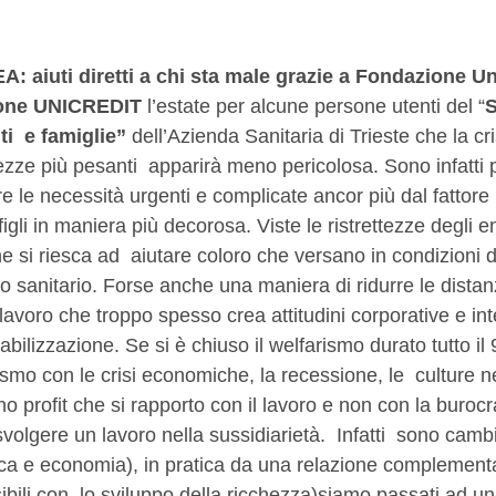
 aiuti diretti a chi sta male grazie a Fondazione Un
one UNICREDIT
 l’estate per alcune persone utenti del “
S
i  e famiglie”
 dell’Azienda Sanitaria di Trieste che la c
ezze più pesanti  apparirà meno pericolosa. Sono infatti par
ere le necessità urgenti e complicate ancor più dal fattore 
igli in maniera più decorosa. Viste le ristrettezze degli en
e si riesca ad  aiutare coloro che versano in condizioni d
 sanitario. Forse anche una maniera di ridurre le distan
 lavoro che troppo spesso crea attitudini corporative e in
bilizzazione. Se si è chiuso il welfarismo durato tutto il 
rismo con le crisi economiche, la recessione, le  culture ne
l no profit che si rapporto con il lavoro e non con la buroc
olgere un lavoro nella sussidiarietà.  Infatti  sono cambia
(etica e economia), in pratica da una relazione complementa
sibili con  lo sviluppo della ricchezza)siamo passati ad un