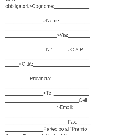
obbligatori.>Cognome:_____________
_______________________________
______________>Nome:___________
_______________________________
___________________>Via:________
_______________________________
_______________Nº______>C.A.P.:__
_______________________________
_____>Città:_____________________
_______________________________
_________Provincia:______________
_______________________________
______________>Tel:_____________
___________________________Cell.:
___________________>Email:______
_______________________________
_______________________Fax:_____
______________Partecipo al “Premio 