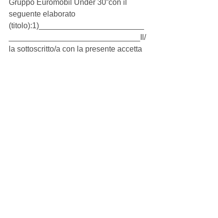
Gruppo Euromobil Under 30”con il 
seguente elaborato 
(titolo):1)________________________
______________________________Il/
la sottoscritto/a con la presente accetta 
le norme delregolamento, e dichiara 
che l’opera con la qualepartecipa al 
“Premio Gruppo Euromobil Under 30”è 
inedita e produzione del suo esclusivo 
ingegno.Data di 
nascita______________________Cart
a di 
identità______________________Loc
alità e 
data______________________Accetto
 che ai sensi del D.Lgs. 169/03, i miei 
datisiano utilizzati ai soli fini 
promozionali. Dichiaro inoltre 
diaccettare tutte le norme espresse nel 