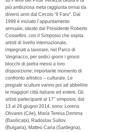
su Pietre del Friuli Venezia Giulia è la 
più ambiziosa meta raggiunta ormai da 
diversi anni dal Circolo “Il Faro”. Dal 
1998 è iniziato l’appuntamento 
annuale, ideato dal Presidente Roberto 
Cossettini, con il Simposio che ospita 
artisti di livello internazionale, 
impegnati a lavorare, nel Parco di 
Vergnacco, per sedici giorni i grossi 
blocchi di pietra messi a loro 
disposizione; importante momento di 
confronto artistico – culturale. Le 
pregiate sculture vanno poi ad abbellire 
le maggiori città italiane ed estere. Gli 
artisti partecipanti al 17° simposio, dal 
13 al 28 giugno 2014, sono: Lorena 
Olivares (Cile), Maria Teresa Demma 
(Basilicata), Radoslav Sultov 
(Bulgaria), Matteo Caria (Sardegna), 