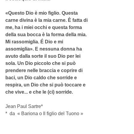
«Questo Dio è mio figlio. Questa 
carne divina è la mia carne. È fatta di 
me, ha i miei occhi e questa forma 
della sua bocca è la forma della mia. 
Mi rassomiglia. É Dio e mi 
assomiglia». E nessuna donna ha 
avuto dalla sorte il suo Dio per lei 
sola. Un Dio piccolo che si può 
prendere nelle braccia e coprire di 
baci, un Dio caldo che sorride e 
respira, un Dio che si può toccare e 
che vive... e che le (ci) sorride. 
Jean Paul Sartre* 
*  da  « Bariona o Il figlio del Tuono » 
scritto da Sartre nel 1940 nel campo di 
concentramento di Treviri . Dove anche 