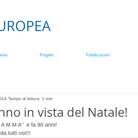
EUROPEA
ione
Progetti
Pubblicazioni
2014
Tempo di lettura: 1 min
no in vista del Natale!
 A M M A"  e fa 90 anni! 
a tutti noi!!!