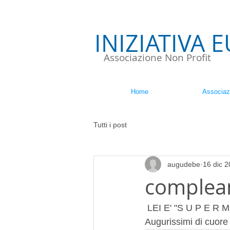
INIZIATIVA 
Associazione Non Profit
Home
Associaz
Tutti i post
augudebe
16 dic 
complean
 LEI E' "S U P E R M
Augurissimi di cuore d