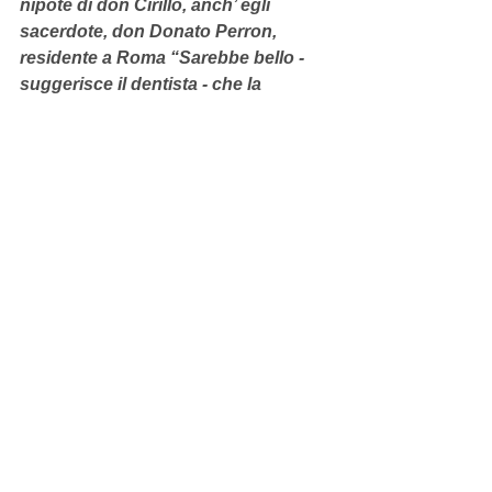
nipote di don Cirillo, anch’ egli  
sacerdote, don Donato Perron, 
residente a Roma “Sarebbe bello -  
suggerisce il dentista - che la 
cerimonia potesse svolgersi proprio 
a Courmayeur.