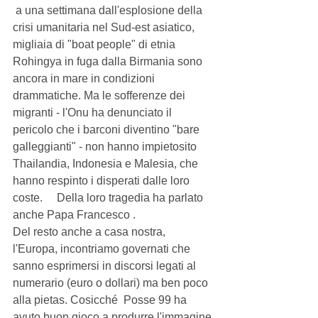
 a una settimana dall'esplosione della 
crisi umanitaria nel Sud-est asiatico, 
migliaia di "boat people" di etnia 
Rohingya in fuga dalla Birmania sono 
ancora in mare in condizioni 
drammatiche. Ma le sofferenze dei 
migranti - l'Onu ha denunciato il 
pericolo che i barconi diventino "bare 
galleggianti" - non hanno impietosito 
Thailandia, Indonesia e Malesia, che 
hanno respinto i disperati dalle loro 
coste.     Della loro tragedia ha parlato 
anche Papa Francesco . 
Del resto anche a casa nostra, 
l'Europa, incontriamo governati che 
sanno esprimersi in discorsi legati al 
numerario (euro o dollari) ma ben poco 
alla pietas. Cosicché  Posse 99 ha 
avuto buon gioco a produrre l'immagine 