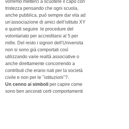
vorremo metterci a scuotere il capo con 
tristezza pensando che ogni scuola, 
anche pubblica, può sempre dar vita ad 
un'associazione di amici dell'istituto XY 
e quindi seguire  le procedure del 
volontariato per accreditarsi al 5 per 
mille. Del resto i signori dell'Universita 
non si sono già comportati così 
utilizzando varie realtà associative o 
anche direttamente concorrendo a 
contributi che erano nati per la società 
civile e non per le "istituzioni"?. 
Un cenno ai simboli
 per capire come 
sono ben ancorati certi comportamenti 
collettivi: 
nel sogno dove ci sono 
galleggianti la paura va in secondo 
piano perchè essi rappresentano 
libertà anche a fronte di  esperienze 
difficili. Inoltre indicano il 