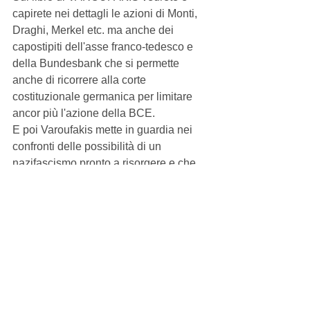
capirete nei dettagli le azioni di Monti, 
Draghi, Merkel etc. ma anche dei 
capostipiti dell'asse franco-tedesco e 
della Bundesbank che si permette 
anche di ricorrere alla corte 
costituzionale germanica per limitare 
ancor più l'azione della BCE.
E poi Varoufakis mette in guardia nei 
confronti delle possibilità di un 
nazifascismo pronto a risorgere e che 
non può avere come antidoto la 
tecnocrazia. Se si pensa che gli stessi 
Seyss-Inquart (che volle l'Austria con 
l'Anschluss ) e Goebbels parlarono di 
Europa comune, come pure DeStefani 
e Pellizzi, fawscisti italiani... beh una 
ragione in più per stare attentissimi e 
sagaci.