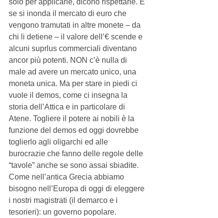
solo per applicarle, dicono rispettarle. E 
se si inonda il mercato di euro che 
vengono tramutati in altre monete – da 
chi li detiene – il valore dell’€ scende e 
alcuni suprlus commerciali diventano 
ancor più potenti. NON c’è nulla di 
male ad avere un mercato unico, una 
moneta unica. Ma per stare in piedi ci 
vuole il demos, come ci insegna la 
storia dell’Attica e in particolare di 
Atene. Togliere il potere ai nobili è la 
funzione del demos ed oggi dovrebbe 
toglierlo agli oligarchi ed alle 
burocrazie che fanno delle regole delle 
“tavole” anche se sono assai sbiadite. 
Come nell’antica Grecia abbiamo 
bisogno nell’Europa di oggi di eleggere 
i nostri magistrati (il demarco e i 
tesorieri): un governo popolare. 